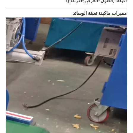
الأبعاد (الطول*العرض*الارتفاع)
مميزات ماكينة تعبئة الوسائد